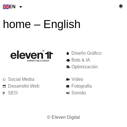
FR
EN
AR
home – English
Diseño Gráfico
Bots & IA
Optimización
Social Media
Video
Desarrollo Web
Fotografía
SEO
Sonido
© Eleven Digital