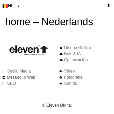
FR
NL
AR
home – Nederlands
Diseño Gráfico
Bots & IA
Optimización
Social Media
Video
Desarrollo Web
Fotografía
SEO
Sonido
© Eleven Digital